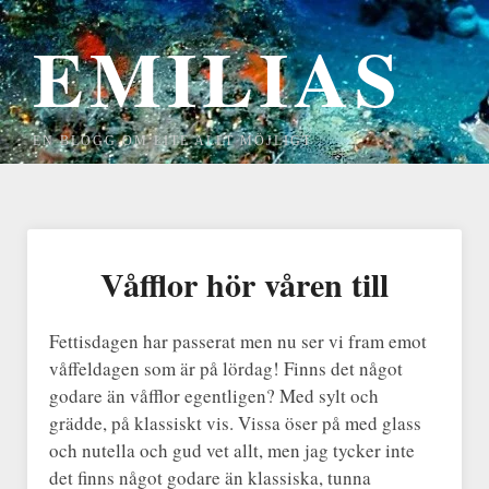
EMILIAS
EN BLOGG OM LITE ALLT MÖJLIGT
Våfflor hör våren till
Fettisdagen har passerat men nu ser vi fram emot
våffeldagen som är på lördag! Finns det något
godare än våfflor egentligen? Med sylt och
grädde, på klassiskt vis. Vissa öser på med glass
och nutella och gud vet allt, men jag tycker inte
det finns något godare än klassiska, tunna