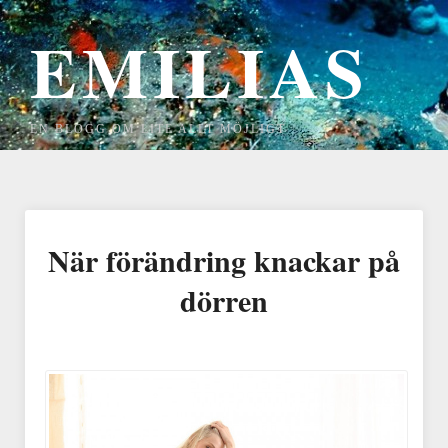
EMILIAS
EN BLOGG OM LITE ALLT MÖJLIGT
När förändring knackar på
dörren