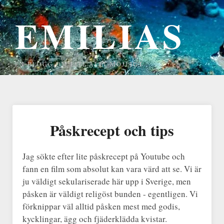
EMILIAS
EN BLOGG OM LITE ALLT MÖJLIGT
Påskrecept och tips
Jag sökte efter lite påskrecept på Youtube och
fann en film som absolut kan vara värd att se. Vi är
ju väldigt sekulariserade här upp i Sverige, men
påsken är väldigt religöst bunden - egentligen. Vi
förknippar väl alltid påsken mest med godis,
kycklingar, ägg och fjäderklädda kvistar.