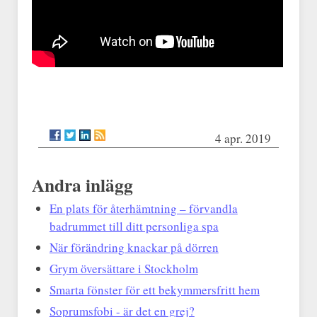
4 apr. 2019
Andra inlägg
En plats för återhämtning – förvandla
badrummet till ditt personliga spa
När förändring knackar på dörren
Grym översättare i Stockholm
Smarta fönster för ett bekymmersfritt hem
Soprumsfobi - är det en grej?