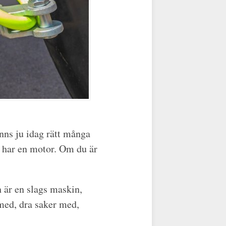
finns ju idag rätt många
m har en motor. Om du är
h är en slags maskin,
 med, dra saker med,