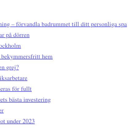
ning – förvandla badrummet till ditt personliga spa
ar på dörren
tockholm
tt bekymmersfritt hem
en grej?
riksarbetare
eras för fullt
vets bästa investering
er
mot under 2023