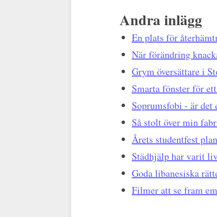
Andra inlägg
En plats för återhämt
När förändring knack
Grym översättare i S
Smarta fönster för e
Soprumsfobi - är det 
Så stolt över min fab
Årets studentfest plan
Städhjälp har varit li
Goda libanesiska rätt
Filmer att se fram e